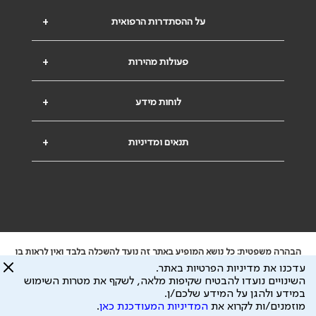
על ההסתדרות הרפואית
+
פעולות מהירות
+
לוחות מידע
+
תנאים ומדיניות
+
הבהרה משפטית: כל נושא המופיע באתר זה נועד להשכלה בלבד ואין לראות בו
ייעוץ רפואי או משפטי. אין הר"י אחראית לתוכן המתפרסם באתר זה ולכל נזק
עדכנו את מדיניות הפרטיות באתר.
שעלול להיגרם.
השינויים נועדו להבטיח שקיפות מלאה, לשקף את מטרות השימוש
ידוע לי שהר"י אוספת ושומרת מידע אישי לצורך מתן השרות וכי חלק ממנו עשוי
במידע ולהגן על המידע שלכם/ן.
להיות מועבר לצדדים שלישיים, הכל בכפוף ל
מדיניות הפרטיות
ול
תנאי השימוש
מוזמנים/ות לקרוא את
המדיניות המעודכנת כאן
.
כל הזכויות על המידע באתר שייכות להסתדרות הרפואית בישראל.