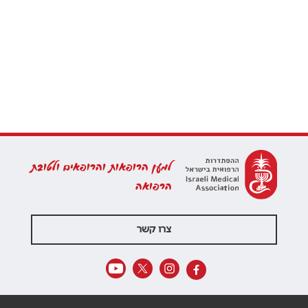
למען הרופאות והרופאים ולטובת
הרפואה
צרו קשר