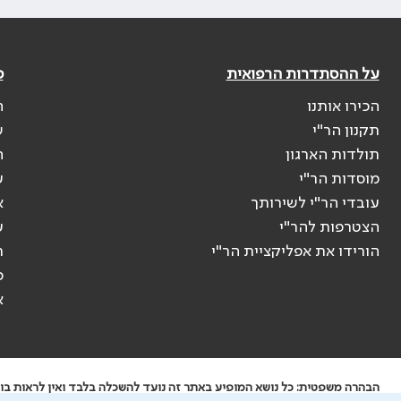
על ההסתדרות הרפואית
פ
הכירו אותנו
ה
תקנון הר"י
ש
תולדות הארגון
ה
מוסדות הר"י
ע
עובדי הר"י לשירותך
א
הצטרפות להר"י
ע
הורידו את אפליקציית הר"י
ר
ס
א
הבהרה משפטית: כל נושא המופיע באתר זה נועד להשכלה בלבד ואין לראות בו י