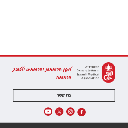
למען הרופאות והרופאים ולטובת
הרפואה
צרו קשר