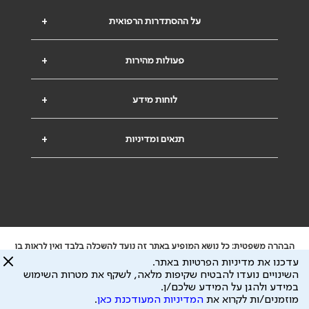
על ההסתדרות הרפואית
+
פעולות מהירות
+
לוחות מידע
+
תנאים ומדיניות
+
הבהרה משפטית: כל נושא המופיע באתר זה נועד להשכלה בלבד ואין לראות בו
ייעוץ רפואי או משפטי. אין הר"י אחראית לתוכן המתפרסם באתר זה ולכל נזק
עדכנו את מדיניות הפרטיות באתר.
שעלול להיגרם.
השינויים נועדו להבטיח שקיפות מלאה, לשקף את מטרות השימוש
ידוע לי שהר"י אוספת ושומרת מידע אישי לצורך מתן השרות וכי חלק ממנו עשוי
במידע ולהגן על המידע שלכם/ן.
להיות מועבר לצדדים שלישיים, הכל בכפוף ל
מדיניות הפרטיות
ול
תנאי השימוש
מוזמנים/ות לקרוא את
המדיניות המעודכנת כאן
.
כל הזכויות על המידע באתר שייכות להסתדרות הרפואית בישראל.