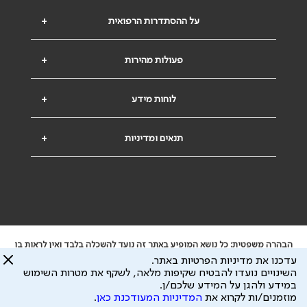
על ההסתדרות הרפואית
+
פעולות מהירות
+
לוחות מידע
+
תנאים ומדיניות
+
הבהרה משפטית: כל נושא המופיע באתר זה נועד להשכלה בלבד ואין לראות בו
ייעוץ רפואי או משפטי. אין הר"י אחראית לתוכן המתפרסם באתר זה ולכל נזק
עדכנו את מדיניות הפרטיות באתר.
שעלול להיגרם.
השינויים נועדו להבטיח שקיפות מלאה, לשקף את מטרות השימוש
ידוע לי שהר"י אוספת ושומרת מידע אישי לצורך מתן השרות וכי חלק ממנו עשוי
במידע ולהגן על המידע שלכם/ן.
להיות מועבר לצדדים שלישיים, הכל בכפוף ל
מדיניות הפרטיות
ול
תנאי השימוש
מוזמנים/ות לקרוא את
המדיניות המעודכנת כאן
.
כל הזכויות על המידע באתר שייכות להסתדרות הרפואית בישראל.