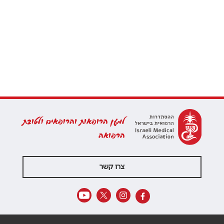
למען הרופאות והרופאים ולטובת
הרפואה
צרו קשר