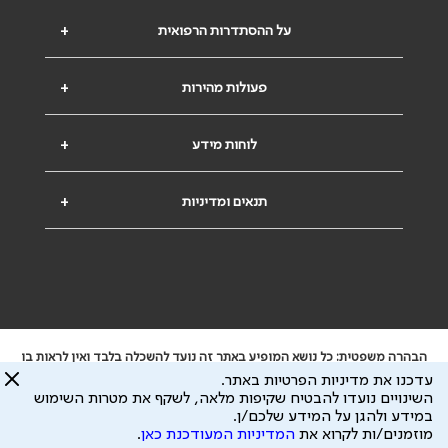
על ההסתדרות הרפואית
+
פעולות מהירות
+
לוחות מידע
+
תנאים ומדיניות
+
הבהרה משפטית: כל נושא המופיע באתר זה נועד להשכלה בלבד ואין לראות בו
ייעוץ רפואי או משפטי. אין הר"י אחראית לתוכן המתפרסם באתר זה ולכל נזק
עדכנו את מדיניות הפרטיות באתר.
שעלול להיגרם.
השינויים נועדו להבטיח שקיפות מלאה, לשקף את מטרות השימוש
ידוע לי שהר"י אוספת ושומרת מידע אישי לצורך מתן השרות וכי חלק ממנו עשוי
במידע ולהגן על המידע שלכם/ן.
להיות מועבר לצדדים שלישיים, הכל בכפוף ל
מדיניות הפרטיות
ול
תנאי השימוש
מוזמנים/ות לקרוא את
המדיניות המעודכנת כאן
.
כל הזכויות על המידע באתר שייכות להסתדרות הרפואית בישראל.