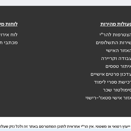
עולות מהירות
לוחות מי
צטרפות להר"י
לוח אירו
ירות התשלומים
מכתבי ת
אזור האישי
בודה וקריירה
יתור טפסים
דכון פרטים אישיים
כישת ספרי לימוד
ימולטור שכר
זור אישי סטאז'-רישוי
יעוץ רפואי או משפטי. אין הר"י אחראית לתוכן המתפרסם באתר זה ולכל נזק שעלול