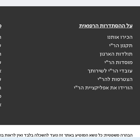
על ההסתדרות הרפואית
פ
הכירו אותנו
ה
תקנון הר"י
ש
תולדות הארגון
ה
מוסדות הר"י
ע
עובדי הר"י לשירותך
א
הצטרפות להר"י
ע
הורידו את אפליקציית הר"י
ר
ס
א
הבהרה משפטית: כל נושא המופיע באתר זה נועד להשכלה בלבד ואין לראות בו י