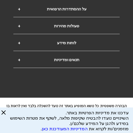
על ההסתדרות הרפואית
+
פעולות מהירות
+
לוחות מידע
+
תנאים ומדיניות
+
הבהרה משפטית: כל נושא המופיע באתר זה נועד להשכלה בלבד ואין לראות בו
ייעוץ רפואי או משפטי. אין הר"י אחראית לתוכן המתפרסם באתר זה ולכל נזק
עדכנו את מדיניות הפרטיות באתר.
שעלול להיגרם.
השינויים נועדו להבטיח שקיפות מלאה, לשקף את מטרות השימוש
ידוע לי שהר"י אוספת ושומרת מידע אישי לצורך מתן השרות וכי חלק ממנו עשוי
במידע ולהגן על המידע שלכם/ן.
להיות מועבר לצדדים שלישיים, הכל בכפוף ל
מדיניות הפרטיות
ול
תנאי השימוש
מוזמנים/ות לקרוא את
המדיניות המעודכנת כאן
.
כל הזכויות על המידע באתר שייכות להסתדרות הרפואית בישראל.