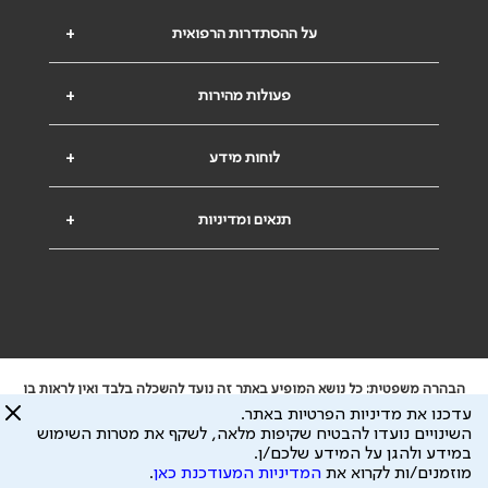
על ההסתדרות הרפואית
+
פעולות מהירות
+
לוחות מידע
+
תנאים ומדיניות
+
הבהרה משפטית: כל נושא המופיע באתר זה נועד להשכלה בלבד ואין לראות בו
ייעוץ רפואי או משפטי. אין הר"י אחראית לתוכן המתפרסם באתר זה ולכל נזק
עדכנו את מדיניות הפרטיות באתר.
שעלול להיגרם.
השינויים נועדו להבטיח שקיפות מלאה, לשקף את מטרות השימוש
ידוע לי שהר"י אוספת ושומרת מידע אישי לצורך מתן השרות וכי חלק ממנו עשוי
במידע ולהגן על המידע שלכם/ן.
להיות מועבר לצדדים שלישיים, הכל בכפוף ל
מדיניות הפרטיות
ול
תנאי השימוש
מוזמנים/ות לקרוא את
המדיניות המעודכנת כאן
.
כל הזכויות על המידע באתר שייכות להסתדרות הרפואית בישראל.