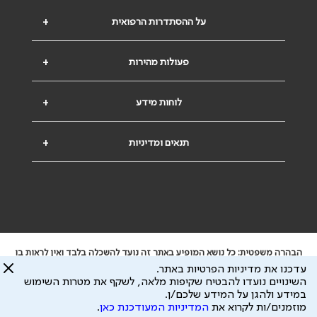
על ההסתדרות הרפואית
+
פעולות מהירות
+
לוחות מידע
+
תנאים ומדיניות
+
הבהרה משפטית: כל נושא המופיע באתר זה נועד להשכלה בלבד ואין לראות בו
ייעוץ רפואי או משפטי. אין הר"י אחראית לתוכן המתפרסם באתר זה ולכל נזק
עדכנו את מדיניות הפרטיות באתר.
שעלול להיגרם.
השינויים נועדו להבטיח שקיפות מלאה, לשקף את מטרות השימוש
ידוע לי שהר"י אוספת ושומרת מידע אישי לצורך מתן השרות וכי חלק ממנו עשוי
במידע ולהגן על המידע שלכם/ן.
להיות מועבר לצדדים שלישיים, הכל בכפוף ל
מדיניות הפרטיות
ול
תנאי השימוש
מוזמנים/ות לקרוא את
המדיניות המעודכנת כאן
.
כל הזכויות על המידע באתר שייכות להסתדרות הרפואית בישראל.