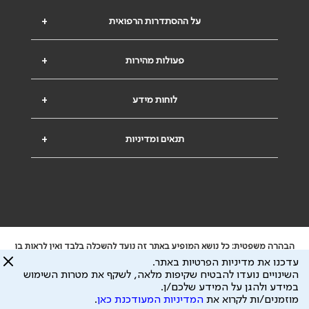
על ההסתדרות הרפואית
+
פעולות מהירות
+
לוחות מידע
+
תנאים ומדיניות
+
הבהרה משפטית: כל נושא המופיע באתר זה נועד להשכלה בלבד ואין לראות בו
ייעוץ רפואי או משפטי. אין הר"י אחראית לתוכן המתפרסם באתר זה ולכל נזק
עדכנו את מדיניות הפרטיות באתר.
שעלול להיגרם.
השינויים נועדו להבטיח שקיפות מלאה, לשקף את מטרות השימוש
ידוע לי שהר"י אוספת ושומרת מידע אישי לצורך מתן השרות וכי חלק ממנו עשוי
במידע ולהגן על המידע שלכם/ן.
להיות מועבר לצדדים שלישיים, הכל בכפוף ל
מדיניות הפרטיות
ול
תנאי השימוש
מוזמנים/ות לקרוא את
המדיניות המעודכנת כאן
.
כל הזכויות על המידע באתר שייכות להסתדרות הרפואית בישראל.