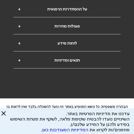
על ההסתדרות הרפואית
+
פעולות מהירות
+
לוחות מידע
+
תנאים ומדיניות
+
הבהרה משפטית: כל נושא המופיע באתר זה נועד להשכלה בלבד ואין לראות בו
ייעוץ רפואי או משפטי. אין הר"י אחראית לתוכן המתפרסם באתר זה ולכל נזק
עדכנו את מדיניות הפרטיות באתר.
שעלול להיגרם.
השינויים נועדו להבטיח שקיפות מלאה, לשקף את מטרות השימוש
ידוע לי שהר"י אוספת ושומרת מידע אישי לצורך מתן השרות וכי חלק ממנו עשוי
במידע ולהגן על המידע שלכם/ן.
להיות מועבר לצדדים שלישיים, הכל בכפוף ל
מדיניות הפרטיות
ול
תנאי השימוש
מוזמנים/ות לקרוא את
המדיניות המעודכנת כאן
.
כל הזכויות על המידע באתר שייכות להסתדרות הרפואית בישראל.