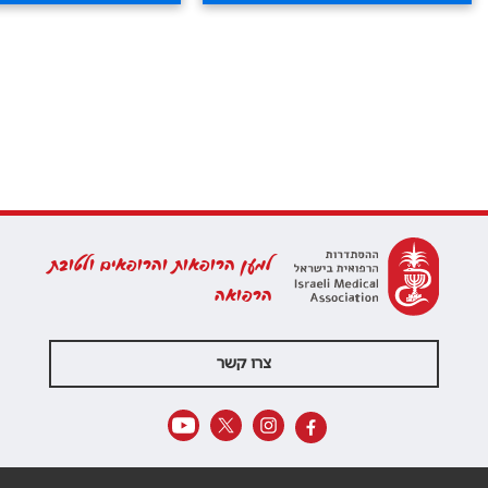
למען הרופאות והרופאים ולטובת
הרפואה
צרו קשר