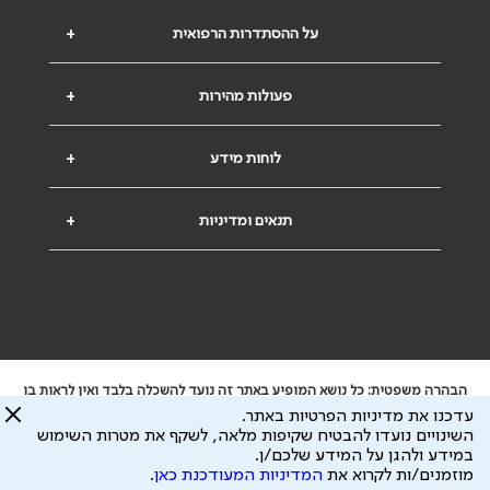
על ההסתדרות הרפואית
+
פעולות מהירות
+
לוחות מידע
+
תנאים ומדיניות
+
הבהרה משפטית: כל נושא המופיע באתר זה נועד להשכלה בלבד ואין לראות בו
ייעוץ רפואי או משפטי. אין הר"י אחראית לתוכן המתפרסם באתר זה ולכל נזק
עדכנו את מדיניות הפרטיות באתר.
שעלול להיגרם.
השינויים נועדו להבטיח שקיפות מלאה, לשקף את מטרות השימוש
ידוע לי שהר"י אוספת ושומרת מידע אישי לצורך מתן השרות וכי חלק ממנו עשוי
במידע ולהגן על המידע שלכם/ן.
להיות מועבר לצדדים שלישיים, הכל בכפוף ל
מדיניות הפרטיות
ול
תנאי השימוש
מוזמנים/ות לקרוא את
המדיניות המעודכנת כאן
.
כל הזכויות על המידע באתר שייכות להסתדרות הרפואית בישראל.