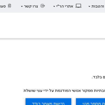
 והטבות
אתרי הר"י
צרו קשר
פעו
ם בלבד.