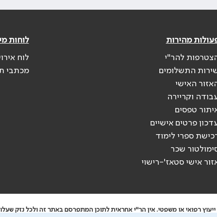
עולות מהירות
לוחות מי
צטרפות להר"י
לוח אירו
ירות התשלומים
מכתבי ת
אזור האישי
בודה וקריירה
יתור טפסים
דכון פרטים אישיים
כישת ספרי לימוד
ימולטור שכר
זור אישי סטאז'-רישוי
יעוץ רפואי או משפטי. אין הר"י אחראית לתוכן המתפרסם באתר זה ולכל נזק שעלול