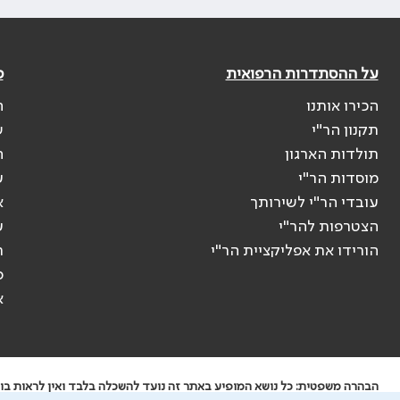
על ההסתדרות הרפואית
פ
הכירו אותנו
ה
תקנון הר"י
ש
תולדות הארגון
ה
מוסדות הר"י
ע
עובדי הר"י לשירותך
א
הצטרפות להר"י
ע
הורידו את אפליקציית הר"י
ר
ס
א
הבהרה משפטית: כל נושא המופיע באתר זה נועד להשכלה בלבד ואין לראות בו י