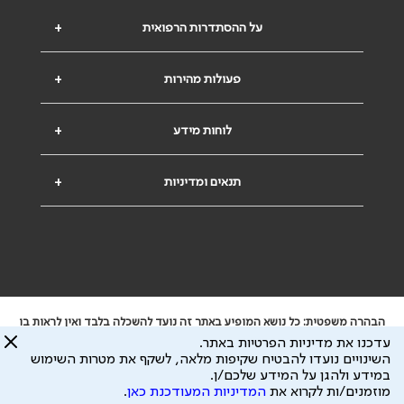
על ההסתדרות הרפואית
+
פעולות מהירות
+
לוחות מידע
+
תנאים ומדיניות
+
הבהרה משפטית: כל נושא המופיע באתר זה נועד להשכלה בלבד ואין לראות בו
ייעוץ רפואי או משפטי. אין הר"י אחראית לתוכן המתפרסם באתר זה ולכל נזק
עדכנו את מדיניות הפרטיות באתר.
שעלול להיגרם.
השינויים נועדו להבטיח שקיפות מלאה, לשקף את מטרות השימוש
ידוע לי שהר"י אוספת ושומרת מידע אישי לצורך מתן השרות וכי חלק ממנו עשוי
במידע ולהגן על המידע שלכם/ן.
להיות מועבר לצדדים שלישיים, הכל בכפוף ל
מדיניות הפרטיות
ול
תנאי השימוש
מוזמנים/ות לקרוא את
המדיניות המעודכנת כאן
.
כל הזכויות על המידע באתר שייכות להסתדרות הרפואית בישראל.