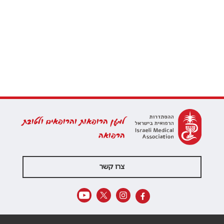
למען הרופאות והרופאים ולטובת
הרפואה
צרו קשר