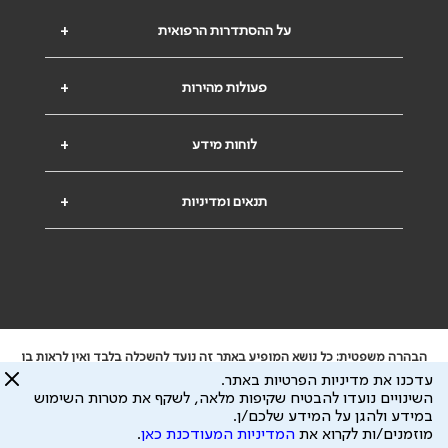
על ההסתדרות הרפואית
+
פעולות מהירות
+
לוחות מידע
+
תנאים ומדיניות
+
הבהרה משפטית: כל נושא המופיע באתר זה נועד להשכלה בלבד ואין לראות בו
ייעוץ רפואי או משפטי. אין הר"י אחראית לתוכן המתפרסם באתר זה ולכל נזק
עדכנו את מדיניות הפרטיות באתר.
שעלול להיגרם.
השינויים נועדו להבטיח שקיפות מלאה, לשקף את מטרות השימוש
ידוע לי שהר"י אוספת ושומרת מידע אישי לצורך מתן השרות וכי חלק ממנו עשוי
במידע ולהגן על המידע שלכם/ן.
להיות מועבר לצדדים שלישיים, הכל בכפוף ל
מדיניות הפרטיות
ול
תנאי השימוש
מוזמנים/ות לקרוא את
המדיניות המעודכנת כאן
.
כל הזכויות על המידע באתר שייכות להסתדרות הרפואית בישראל.