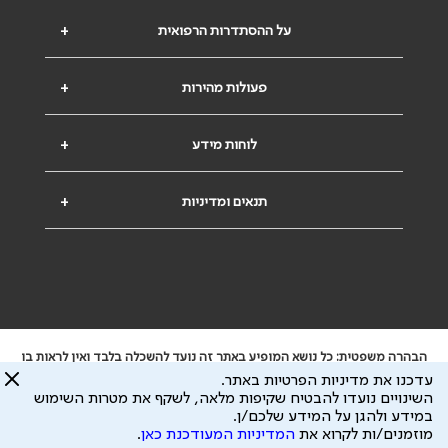
על ההסתדרות הרפואית
+
פעולות מהירות
+
לוחות מידע
+
תנאים ומדיניות
+
הבהרה משפטית: כל נושא המופיע באתר זה נועד להשכלה בלבד ואין לראות בו
ייעוץ רפואי או משפטי. אין הר"י אחראית לתוכן המתפרסם באתר זה ולכל נזק
עדכנו את מדיניות הפרטיות באתר.
שעלול להיגרם.
השינויים נועדו להבטיח שקיפות מלאה, לשקף את מטרות השימוש
ידוע לי שהר"י אוספת ושומרת מידע אישי לצורך מתן השרות וכי חלק ממנו עשוי
במידע ולהגן על המידע שלכם/ן.
להיות מועבר לצדדים שלישיים, הכל בכפוף ל
מדיניות הפרטיות
ול
תנאי השימוש
מוזמנים/ות לקרוא את
המדיניות המעודכנת כאן
.
כל הזכויות על המידע באתר שייכות להסתדרות הרפואית בישראל.