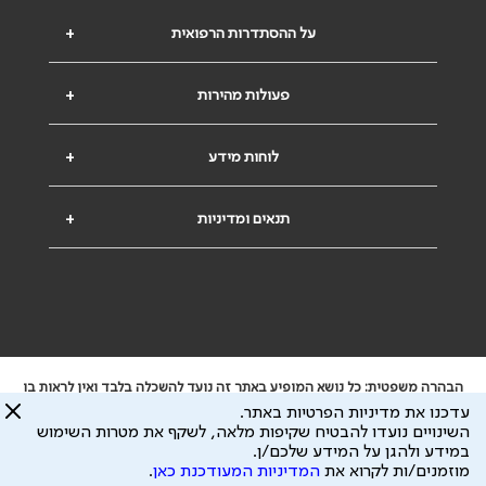
על ההסתדרות הרפואית
+
פעולות מהירות
+
לוחות מידע
+
תנאים ומדיניות
+
הבהרה משפטית: כל נושא המופיע באתר זה נועד להשכלה בלבד ואין לראות בו
ייעוץ רפואי או משפטי. אין הר"י אחראית לתוכן המתפרסם באתר זה ולכל נזק
עדכנו את מדיניות הפרטיות באתר.
שעלול להיגרם.
השינויים נועדו להבטיח שקיפות מלאה, לשקף את מטרות השימוש
ידוע לי שהר"י אוספת ושומרת מידע אישי לצורך מתן השרות וכי חלק ממנו עשוי
במידע ולהגן על המידע שלכם/ן.
להיות מועבר לצדדים שלישיים, הכל בכפוף ל
מדיניות הפרטיות
ול
תנאי השימוש
מוזמנים/ות לקרוא את
המדיניות המעודכנת כאן
.
כל הזכויות על המידע באתר שייכות להסתדרות הרפואית בישראל.