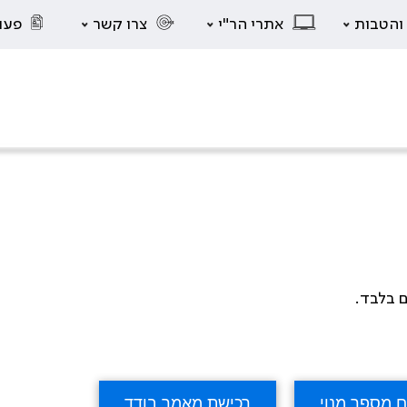
 והטבות
אתרי הר"י
צרו קשר
פעו
ם בלבד.