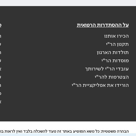
על ההסתדרות הרפואית
פ
הכירו אותנו
ה
תקנון הר"י
ש
תולדות הארגון
ה
מוסדות הר"י
ע
עובדי הר"י לשירותך
א
הצטרפות להר"י
ע
הורידו את אפליקציית הר"י
ר
ס
א
הבהרה משפטית: כל נושא המופיע באתר זה נועד להשכלה בלבד ואין לראות בו י