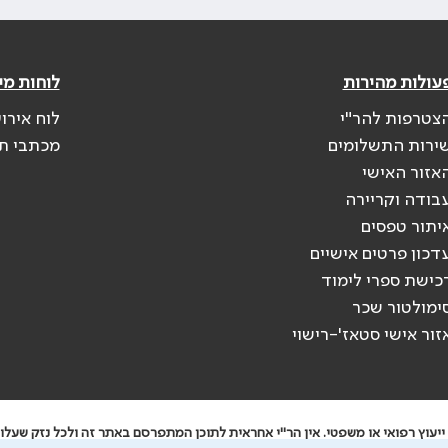
עולות מהירות
לוחות מי
צטרפות להר"י
לוח אירו
ירות התשלומים
מכתבי ת
אזור האישי
בודה וקריירה
יתור טפסים
דכון פרטים אישיים
כישת ספרי לימוד
ימולטור שכר
זור אישי סטאז'-רישוי
יעוץ רפואי או משפטי. אין הר"י אחראית לתוכן המתפרסם באתר זה ולכל נזק שעלול