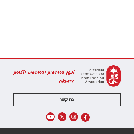
למען הרופאות והרופאים ולטובת
הרפואה
צרו קשר