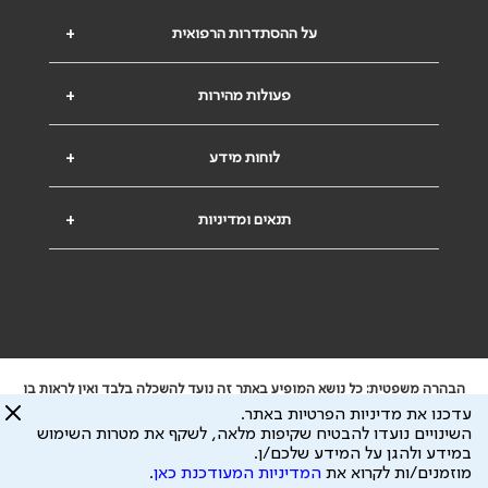
על ההסתדרות הרפואית
+
פעולות מהירות
+
לוחות מידע
+
תנאים ומדיניות
+
הבהרה משפטית: כל נושא המופיע באתר זה נועד להשכלה בלבד ואין לראות בו
ייעוץ רפואי או משפטי. אין הר"י אחראית לתוכן המתפרסם באתר זה ולכל נזק
עדכנו את מדיניות הפרטיות באתר.
שעלול להיגרם.
השינויים נועדו להבטיח שקיפות מלאה, לשקף את מטרות השימוש
ידוע לי שהר"י אוספת ושומרת מידע אישי לצורך מתן השרות וכי חלק ממנו עשוי
במידע ולהגן על המידע שלכם/ן.
להיות מועבר לצדדים שלישיים, הכל בכפוף ל
מדיניות הפרטיות
ול
תנאי השימוש
מוזמנים/ות לקרוא את
המדיניות המעודכנת כאן
.
כל הזכויות על המידע באתר שייכות להסתדרות הרפואית בישראל.