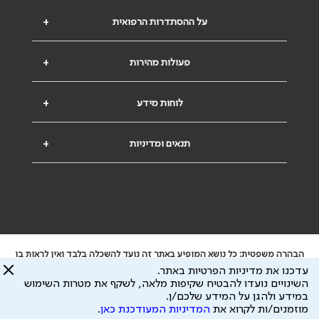
על ההסתדרות הרפואית
+
פעולות מהירות
+
לוחות מידע
+
תנאים ומדיניות
+
הבהרה משפטית: כל נושא המופיע באתר זה נועד להשכלה בלבד ואין לראות בו
ייעוץ רפואי או משפטי. אין הר"י אחראית לתוכן המתפרסם באתר זה ולכל נזק
עדכנו את מדיניות הפרטיות באתר.
שעלול להיגרם.
השינויים נועדו להבטיח שקיפות מלאה, לשקף את מטרות השימוש
ידוע לי שהר"י אוספת ושומרת מידע אישי לצורך מתן השרות וכי חלק ממנו עשוי
במידע ולהגן על המידע שלכם/ן.
להיות מועבר לצדדים שלישיים, הכל בכפוף ל
מדיניות הפרטיות
ול
תנאי השימוש
מוזמנים/ות לקרוא את
המדיניות המעודכנת כאן
.
כל הזכויות על המידע באתר שייכות להסתדרות הרפואית בישראל.