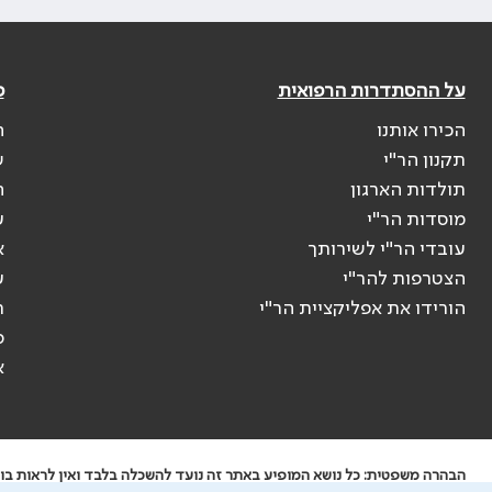
על ההסתדרות הרפואית
פ
הכירו אותנו
ה
תקנון הר"י
ש
תולדות הארגון
ה
מוסדות הר"י
ע
עובדי הר"י לשירותך
א
הצטרפות להר"י
ע
הורידו את אפליקציית הר"י
ר
ס
א
הבהרה משפטית: כל נושא המופיע באתר זה נועד להשכלה בלבד ואין לראות בו י