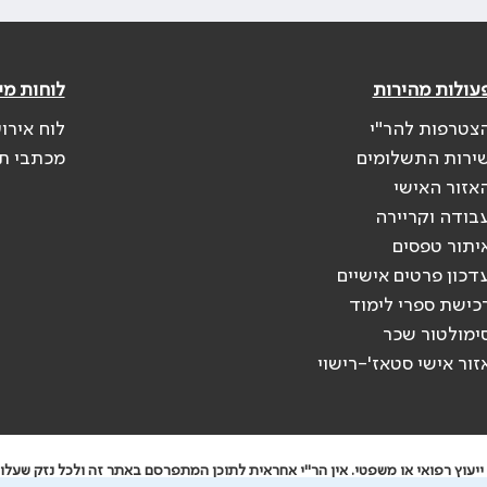
עולות מהירות
לוחות מי
צטרפות להר"י
לוח אירו
ירות התשלומים
מכתבי ת
אזור האישי
בודה וקריירה
יתור טפסים
דכון פרטים אישיים
כישת ספרי לימוד
ימולטור שכר
זור אישי סטאז'-רישוי
יעוץ רפואי או משפטי. אין הר"י אחראית לתוכן המתפרסם באתר זה ולכל נזק שעלול