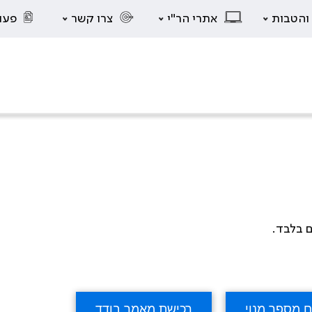
 והטבות
אתרי הר"י
צרו קשר
פעו
ם בלבד.