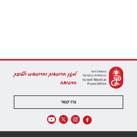
למען הרופאות והרופאים ולטובת
הרפואה
צרו קשר