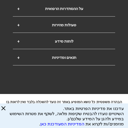
על ההסתדרות הרפואית
+
פעולות מהירות
+
לוחות מידע
+
תנאים ומדיניות
+
הבהרה משפטית: כל נושא המופיע באתר זה נועד להשכלה בלבד ואין לראות בו
ייעוץ רפואי או משפטי. אין הר"י אחראית לתוכן המתפרסם באתר זה ולכל נזק
עדכנו את מדיניות הפרטיות באתר.
שעלול להיגרם.
השינויים נועדו להבטיח שקיפות מלאה, לשקף את מטרות השימוש
ידוע לי שהר"י אוספת ושומרת מידע אישי לצורך מתן השרות וכי חלק ממנו עשוי
במידע ולהגן על המידע שלכם/ן.
להיות מועבר לצדדים שלישיים, הכל בכפוף ל
מדיניות הפרטיות
ול
תנאי השימוש
מוזמנים/ות לקרוא את
המדיניות המעודכנת כאן
.
כל הזכויות על המידע באתר שייכות להסתדרות הרפואית בישראל.