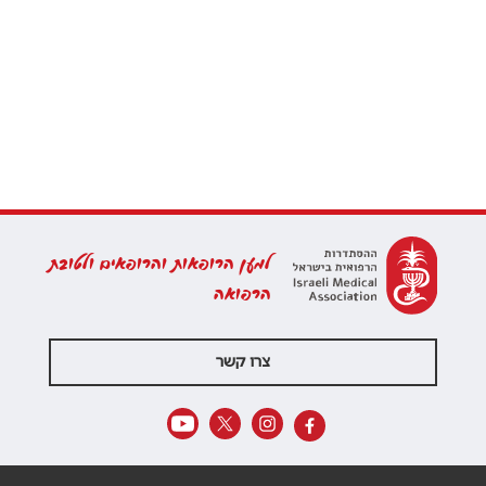
למען הרופאות והרופאים ולטובת
הרפואה
צרו קשר