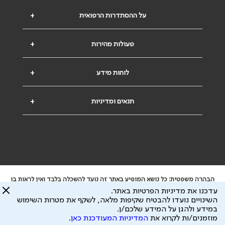
על ההסתדרות הרפואית
+
פעולות מהירות
+
לוחות מידע
+
תנאים ומדיניות
+
הבהרה משפטית: כל נושא המופיע באתר זה נועד להשכלה בלבד ואין לראות בו
ייעוץ רפואי או משפטי. אין הר"י אחראית לתוכן המתפרסם באתר זה ולכל נזק
עדכנו את מדיניות הפרטיות באתר.
שעלול להיגרם.
השינויים נועדו להבטיח שקיפות מלאה, לשקף את מטרות השימוש
ידוע לי שהר"י אוספת ושומרת מידע אישי לצורך מתן השרות וכי חלק ממנו עשוי
במידע ולהגן על המידע שלכם/ן.
להיות מועבר לצדדים שלישיים, הכל בכפוף ל
מדיניות הפרטיות
ול
תנאי השימוש
מוזמנים/ות לקרוא את
המדיניות המעודכנת כאן
.
כל הזכויות על המידע באתר שייכות להסתדרות הרפואית בישראל.