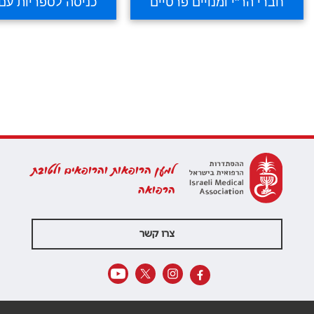
למען הרופאות והרופאים ולטובת
הרפואה
צרו קשר