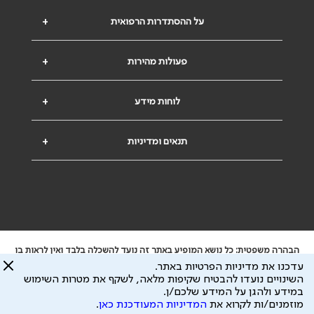
על ההסתדרות הרפואית
+
פעולות מהירות
+
לוחות מידע
+
תנאים ומדיניות
+
הבהרה משפטית: כל נושא המופיע באתר זה נועד להשכלה בלבד ואין לראות בו
ייעוץ רפואי או משפטי. אין הר"י אחראית לתוכן המתפרסם באתר זה ולכל נזק
עדכנו את מדיניות הפרטיות באתר.
שעלול להיגרם.
השינויים נועדו להבטיח שקיפות מלאה, לשקף את מטרות השימוש
ידוע לי שהר"י אוספת ושומרת מידע אישי לצורך מתן השרות וכי חלק ממנו עשוי
במידע ולהגן על המידע שלכם/ן.
להיות מועבר לצדדים שלישיים, הכל בכפוף ל
מדיניות הפרטיות
ול
תנאי השימוש
מוזמנים/ות לקרוא את
המדיניות המעודכנת כאן
.
כל הזכויות על המידע באתר שייכות להסתדרות הרפואית בישראל.