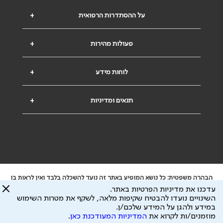
על ההסתדרות הרפואית
+
פעולות מהירות
+
לוחות מידע
+
תנאים ומדיניות
+
הבהרה משפטית: כל נושא המופיע באתר זה נועד להשכלה בלבד ואין לראות בו
ייעוץ רפואי או משפטי. אין הר"י אחראית לתוכן המתפרסם באתר זה ולכל נזק
עדכנו את מדיניות הפרטיות באתר.
שעלול להיגרם.
השינויים נועדו להבטיח שקיפות מלאה, לשקף את מטרות השימוש
ידוע לי שהר"י אוספת ושומרת מידע אישי לצורך מתן השרות וכי חלק ממנו עשוי
במידע ולהגן על המידע שלכם/ן.
להיות מועבר לצדדים שלישיים, הכל בכפוף ל
מדיניות הפרטיות
ול
תנאי השימוש
מוזמנים/ות לקרוא את
המדיניות המעודכנת כאן
.
כל הזכויות על המידע באתר שייכות להסתדרות הרפואית בישראל.