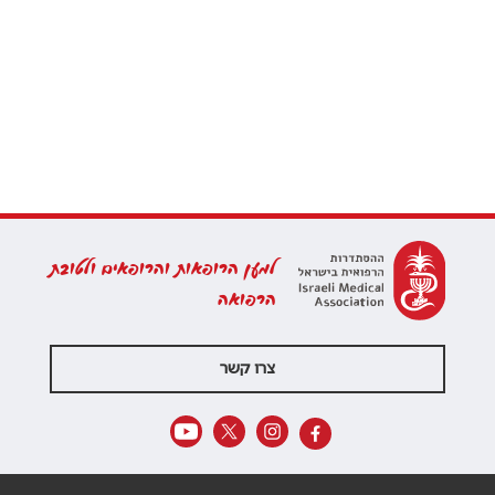
למען הרופאות והרופאים ולטובת
הרפואה
צרו קשר