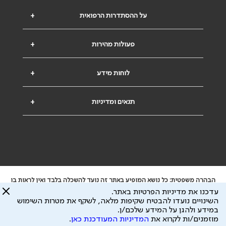
על ההסתדרות הרפואית
+
פעולות מהירות
+
לוחות מידע
+
תנאים ומדיניות
+
הבהרה משפטית: כל נושא המופיע באתר זה נועד להשכלה בלבד ואין לראות בו
ייעוץ רפואי או משפטי. אין הר"י אחראית לתוכן המתפרסם באתר זה ולכל נזק
עדכנו את מדיניות הפרטיות באתר.
שעלול להיגרם.
השינויים נועדו להבטיח שקיפות מלאה, לשקף את מטרות השימוש
ידוע לי שהר"י אוספת ושומרת מידע אישי לצורך מתן השרות וכי חלק ממנו עשוי
במידע ולהגן על המידע שלכם/ן.
להיות מועבר לצדדים שלישיים, הכל בכפוף ל
מדיניות הפרטיות
ול
תנאי השימוש
מוזמנים/ות לקרוא את
המדיניות המעודכנת כאן
.
כל הזכויות על המידע באתר שייכות להסתדרות הרפואית בישראל.