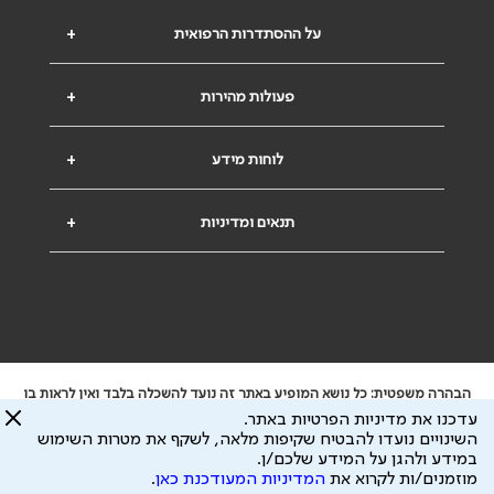
על ההסתדרות הרפואית
+
פעולות מהירות
+
לוחות מידע
+
תנאים ומדיניות
+
הבהרה משפטית: כל נושא המופיע באתר זה נועד להשכלה בלבד ואין לראות בו
ייעוץ רפואי או משפטי. אין הר"י אחראית לתוכן המתפרסם באתר זה ולכל נזק
עדכנו את מדיניות הפרטיות באתר.
שעלול להיגרם.
השינויים נועדו להבטיח שקיפות מלאה, לשקף את מטרות השימוש
ידוע לי שהר"י אוספת ושומרת מידע אישי לצורך מתן השרות וכי חלק ממנו עשוי
במידע ולהגן על המידע שלכם/ן.
להיות מועבר לצדדים שלישיים, הכל בכפוף ל
מדיניות הפרטיות
ול
תנאי השימוש
מוזמנים/ות לקרוא את
המדיניות המעודכנת כאן
.
כל הזכויות על המידע באתר שייכות להסתדרות הרפואית בישראל.