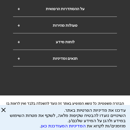
על ההסתדרות הרפואית
+
פעולות מהירות
+
לוחות מידע
+
תנאים ומדיניות
+
הבהרה משפטית: כל נושא המופיע באתר זה נועד להשכלה בלבד ואין לראות בו
ייעוץ רפואי או משפטי. אין הר"י אחראית לתוכן המתפרסם באתר זה ולכל נזק
עדכנו את מדיניות הפרטיות באתר.
שעלול להיגרם.
השינויים נועדו להבטיח שקיפות מלאה, לשקף את מטרות השימוש
ידוע לי שהר"י אוספת ושומרת מידע אישי לצורך מתן השרות וכי חלק ממנו עשוי
במידע ולהגן על המידע שלכם/ן.
להיות מועבר לצדדים שלישיים, הכל בכפוף ל
מדיניות הפרטיות
ול
תנאי השימוש
מוזמנים/ות לקרוא את
המדיניות המעודכנת כאן
.
כל הזכויות על המידע באתר שייכות להסתדרות הרפואית בישראל.