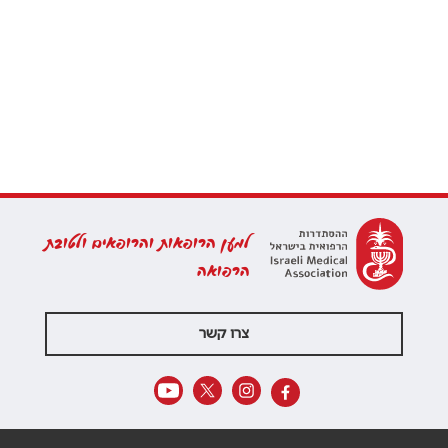
למען הרופאות והרופאים ולטובת
הרפואה
צרו קשר