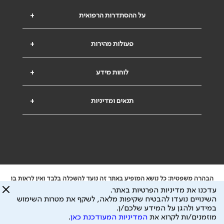
על ההסתדרות הרפואית
+
פעולות מהירות
+
לוחות מידע
+
תנאים ומדיניות
+
הבהרה משפטית: כל נושא המופיע באתר זה נועד להשכלה בלבד ואין לראות בו
ייעוץ רפואי או משפטי. אין הר"י אחראית לתוכן המתפרסם באתר זה ולכל נזק
עדכנו את מדיניות הפרטיות באתר.
שעלול להיגרם.
השינויים נועדו להבטיח שקיפות מלאה, לשקף את מטרות השימוש
ידוע לי שהר"י אוספת ושומרת מידע אישי לצורך מתן השרות וכי חלק ממנו עשוי
במידע ולהגן על המידע שלכם/ן.
להיות מועבר לצדדים שלישיים, הכל בכפוף ל
מדיניות הפרטיות
ול
תנאי השימוש
מוזמנים/ות לקרוא את
המדיניות המעודכנת כאן
.
כל הזכויות על המידע באתר שייכות להסתדרות הרפואית בישראל.