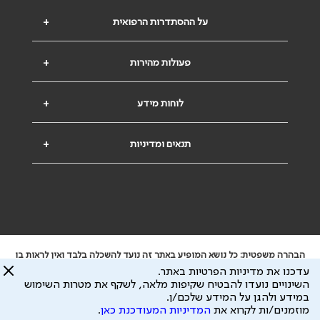
על ההסתדרות הרפואית
+
פעולות מהירות
+
לוחות מידע
+
תנאים ומדיניות
+
הבהרה משפטית: כל נושא המופיע באתר זה נועד להשכלה בלבד ואין לראות בו
ייעוץ רפואי או משפטי. אין הר"י אחראית לתוכן המתפרסם באתר זה ולכל נזק
עדכנו את מדיניות הפרטיות באתר.
שעלול להיגרם.
השינויים נועדו להבטיח שקיפות מלאה, לשקף את מטרות השימוש
ידוע לי שהר"י אוספת ושומרת מידע אישי לצורך מתן השרות וכי חלק ממנו עשוי
במידע ולהגן על המידע שלכם/ן.
להיות מועבר לצדדים שלישיים, הכל בכפוף ל
מדיניות הפרטיות
ול
תנאי השימוש
מוזמנים/ות לקרוא את
המדיניות המעודכנת כאן
.
כל הזכויות על המידע באתר שייכות להסתדרות הרפואית בישראל.