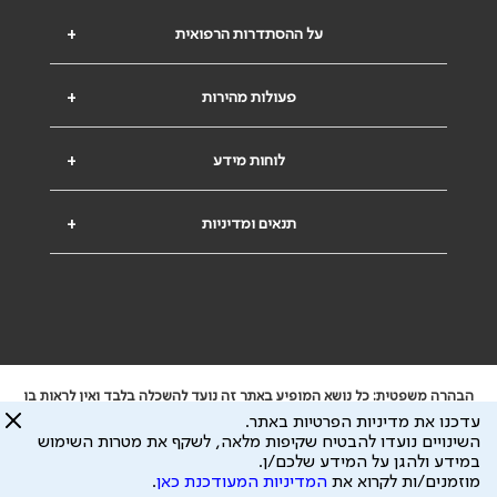
על ההסתדרות הרפואית
+
פעולות מהירות
+
לוחות מידע
+
תנאים ומדיניות
+
הבהרה משפטית: כל נושא המופיע באתר זה נועד להשכלה בלבד ואין לראות בו
ייעוץ רפואי או משפטי. אין הר"י אחראית לתוכן המתפרסם באתר זה ולכל נזק
עדכנו את מדיניות הפרטיות באתר.
שעלול להיגרם.
השינויים נועדו להבטיח שקיפות מלאה, לשקף את מטרות השימוש
ידוע לי שהר"י אוספת ושומרת מידע אישי לצורך מתן השרות וכי חלק ממנו עשוי
במידע ולהגן על המידע שלכם/ן.
להיות מועבר לצדדים שלישיים, הכל בכפוף ל
מדיניות הפרטיות
ול
תנאי השימוש
מוזמנים/ות לקרוא את
המדיניות המעודכנת כאן
.
כל הזכויות על המידע באתר שייכות להסתדרות הרפואית בישראל.