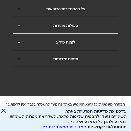
על ההסתדרות הרפואית
+
פעולות מהירות
+
לוחות מידע
+
תנאים ומדיניות
+
הבהרה משפטית: כל נושא המופיע באתר זה נועד להשכלה בלבד ואין לראות בו
ייעוץ רפואי או משפטי. אין הר"י אחראית לתוכן המתפרסם באתר זה ולכל נזק
עדכנו את מדיניות הפרטיות באתר.
שעלול להיגרם.
השינויים נועדו להבטיח שקיפות מלאה, לשקף את מטרות השימוש
ידוע לי שהר"י אוספת ושומרת מידע אישי לצורך מתן השרות וכי חלק ממנו עשוי
במידע ולהגן על המידע שלכם/ן.
להיות מועבר לצדדים שלישיים, הכל בכפוף ל
מדיניות הפרטיות
ול
תנאי השימוש
מוזמנים/ות לקרוא את
המדיניות המעודכנת כאן
.
כל הזכויות על המידע באתר שייכות להסתדרות הרפואית בישראל.