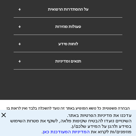
על ההסתדרות הרפואית
+
פעולות מהירות
+
לוחות מידע
+
תנאים ומדיניות
+
הבהרה משפטית: כל נושא המופיע באתר זה נועד להשכלה בלבד ואין לראות בו
ייעוץ רפואי או משפטי. אין הר"י אחראית לתוכן המתפרסם באתר זה ולכל נזק
עדכנו את מדיניות הפרטיות באתר.
שעלול להיגרם.
השינויים נועדו להבטיח שקיפות מלאה, לשקף את מטרות השימוש
ידוע לי שהר"י אוספת ושומרת מידע אישי לצורך מתן השרות וכי חלק ממנו עשוי
במידע ולהגן על המידע שלכם/ן.
להיות מועבר לצדדים שלישיים, הכל בכפוף ל
מדיניות הפרטיות
ול
תנאי השימוש
מוזמנים/ות לקרוא את
המדיניות המעודכנת כאן
.
כל הזכויות על המידע באתר שייכות להסתדרות הרפואית בישראל.