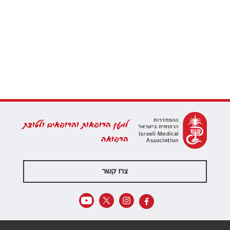
למען הרופאות והרופאים ולטובת
הרפואה
צרו קשר