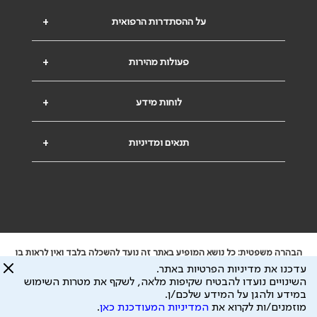
על ההסתדרות הרפואית
+
פעולות מהירות
+
לוחות מידע
+
תנאים ומדיניות
+
הבהרה משפטית: כל נושא המופיע באתר זה נועד להשכלה בלבד ואין לראות בו
ייעוץ רפואי או משפטי. אין הר"י אחראית לתוכן המתפרסם באתר זה ולכל נזק
עדכנו את מדיניות הפרטיות באתר.
שעלול להיגרם.
השינויים נועדו להבטיח שקיפות מלאה, לשקף את מטרות השימוש
ידוע לי שהר"י אוספת ושומרת מידע אישי לצורך מתן השרות וכי חלק ממנו עשוי
במידע ולהגן על המידע שלכם/ן.
להיות מועבר לצדדים שלישיים, הכל בכפוף ל
מדיניות הפרטיות
ול
תנאי השימוש
מוזמנים/ות לקרוא את
המדיניות המעודכנת כאן
.
כל הזכויות על המידע באתר שייכות להסתדרות הרפואית בישראל.