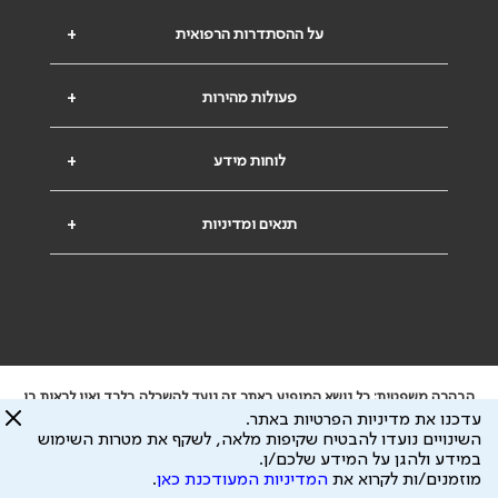
על ההסתדרות הרפואית
+
פעולות מהירות
+
לוחות מידע
+
תנאים ומדיניות
+
הבהרה משפטית: כל נושא המופיע באתר זה נועד להשכלה בלבד ואין לראות בו
ייעוץ רפואי או משפטי. אין הר"י אחראית לתוכן המתפרסם באתר זה ולכל נזק
עדכנו את מדיניות הפרטיות באתר.
שעלול להיגרם.
השינויים נועדו להבטיח שקיפות מלאה, לשקף את מטרות השימוש
ידוע לי שהר"י אוספת ושומרת מידע אישי לצורך מתן השרות וכי חלק ממנו עשוי
במידע ולהגן על המידע שלכם/ן.
להיות מועבר לצדדים שלישיים, הכל בכפוף ל
מדיניות הפרטיות
ול
תנאי השימוש
מוזמנים/ות לקרוא את
המדיניות המעודכנת כאן
.
כל הזכויות על המידע באתר שייכות להסתדרות הרפואית בישראל.