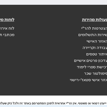
עולות מהירות
לוחות מי
צטרפות להר"י
לוח אירו
ירות התשלומים
מכתבי ת
אזור האישי
בודה וקריירה
יתור טפסים
דכון פרטים אישיים
כישת ספרי לימוד
ימולטור שכר
זור אישי סטאז'-רישוי
יעוץ רפואי או משפטי. אין הר"י אחראית לתוכן המתפרסם באתר זה ולכל נזק שעלול