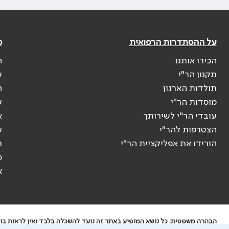
על ההסתדרות הרפואית
פ
הכירו אותנו
ה
תקנון הר"י
ש
תולדות הארגון
ה
מוסדות הר"י
ע
עובדי הר"י לשירותך
א
הצטרפות להר"י
ע
הורידו את אפליקציית הר"י
ר
ס
א
הבהרה משפטית: כל נושא המופיע באתר זה נועד להשכלה בלבד ואין לראות בו י