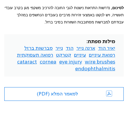
לסיכום,
נדרשות התראות נישנות לגבי החובה להרכיב משקפי מגן בקרב עובדי
תעשייה, ויש לנקוט באמצעי זהירות מרביים בעובדים הנחשפים במהלך
עבודתם למברשות מסתובבות השזורות בסיבי ברזל.
מילות מפתח:
יאיר הוד
ארנה גייר
הוד
גייר
מברשות ברזל
רפואת עיניים
עיניים
קטרקט
רפואה תעסוקתית
cataract
cornea
eye injury
wire brushes
endophthalmitis
למאמר המלא (PDF)