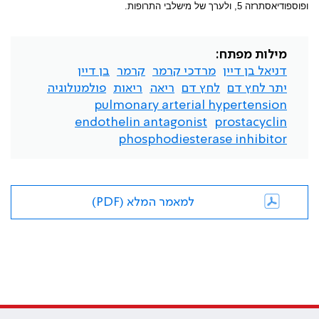
ופוספודיאסתרזה 5, ולערך של מישלבי התרופות.
מילות מפתח:
דניאל בן דיין
מרדכי קרמר
קרמר
בן דיין
יתר לחץ דם
לחץ דם
ריאה
ריאות
פולמנולוגיה
pulmonary arterial hypertension
endothelin antagonist
prostacyclin
phosphodiesterase inhibitor
למאמר המלא (PDF)