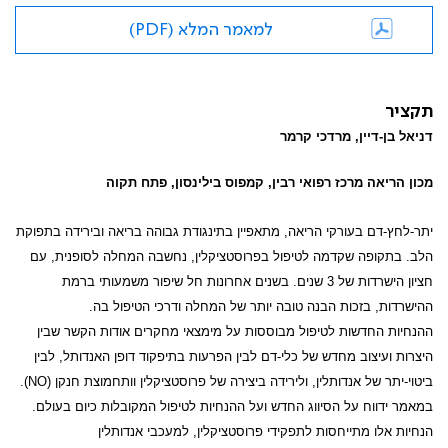
למאמר המלא (PDF)
תקציר
דניאל בן-דיין, מרדכי קרמר
מכון הריאה מרכז רפואי רבין, קמפוס בילינסון, פתח תקוה
יתר-לחץ-דם בעורקי הריאה, מתאפיין בתינגודת גבוהה בריאה ובירידה בתפוקת
הלב. בתקופה שקדמה לטיפול בפרוסטציקלין, נחשבה המחלה לסופנית, עם
חציון הישרדות של 3 שנים. בשנים אחרונות חל שיפור משמעותי ברמת
ההישרדות, בזכות הבנה טובה יותר של המחלה ודרכי הטיפול בה.
ההנחיות החדשות לטיפול מבוססות על מימצאי מחקרים אודות הקשר שבין
היצרות
ועיצוב מחדש של כלי-דם לבין הפרעות בתיפקוד דופן האנדותל, לבין
ביטוי-יתר של אנדותלין, ולירידה ביצירה של פרוסטציקלין וותחמוצת חנקן
(NO)
.
במאמר ידווח על הסיווג החדש ועל ההנחיות לטיפול המקובלות כיום בעולם.
הנחיות אלו מתייחסות לתפקידי פרוסטציקלין, למעכבי אנדותלין