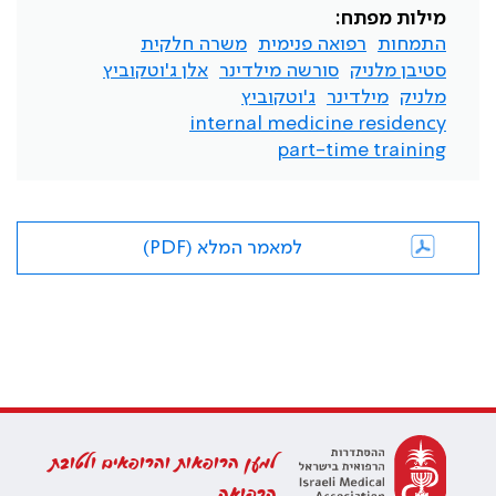
מילות מפתח:
התמחות
רפואה פנימית
משרה חלקית
סטיבן מלניק
סורשה מילדינר
אלן ג'וטקוביץ
מלניק
מילדינר
ג'וטקוביץ
internal medicine residency
part-time training
למאמר המלא (PDF)
למען הרופאות והרופאים ולטובת
הרפואה