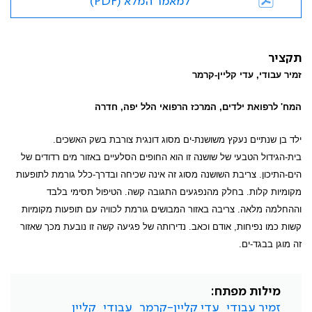
למאמר המלא (PDF)
תקציר
זמיר עבודי, עדי קליין-קרמר
המח' לרפואת ילדים, המרכז הרפואי הלל יפה, חדרה
ילד בן שנתיים נעקץ משושנת-ים מסוג דונגית צורבת בשק האשכים.
בית-הגידול הטבעי של שושנה זו הוא החופים הסלעיים באזור מים רדודים של
הים-התיכון. צריבת השושנה מסוג זה אינה שכיחה ובדרך-כלל גורמת לתופעות
מקומיות קלות. בחלק מהנפגעים התגובה קשה. הטיפול תסימי בלבד
וההחלמה מלאה. צריבה באזור המבושים גורמת לכוויה עם תופעות מקומיות
קשות כמו נפיחות, אודם וכאב. נדירותה של פגיעה קשה זו נובעת מכך שאזור
זה מוגן בבגד-ים.
מילות מפתח:
זמיר עבודי
עדי קליין-קרמר
עבודי
קליין