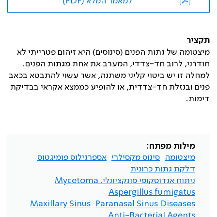
למאמר המלא (PDF)
תקציר
מיצטומה של גתות הפנים (סינוסים) היא זיהום פטרייתי לא
חודרני, לרוב חד-צדדי, המערב את אחת מגתות הפנים.
למחלה זו יש ביטוי קליני משתנה, אשר עשוי להתבטא בכאב
פנים ובנזלת חד-צדדית, או להופיע כממצא אקראי בבדיקת
דימות.
מילות מפתח:
מיצטומה
סינוס מקסילרי
אספרגילוס פומיגטוס
דלקת גתות כרונית
ניתוח אנדוסקופי פונקציונלי. Mycetoma
Aspergillus fumigatus
Maxillary Sinus
Paranasal Sinus Diseases
Anti-Bacterial Agents.