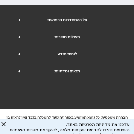
על ההסתדרות הרפואית
+
פעולות מהירות
+
לוחות מידע
+
תנאים ומדיניות
+
הבהרה משפטית: כל נושא המופיע באתר זה נועד להשכלה בלבד ואין לראות בו
ייעוץ רפואי או משפטי. אין הר"י אחראית לתוכן המתפרסם באתר זה ולכל נזק
עדכנו את מדיניות הפרטיות באתר.
שעלול להיגרם.
השינויים נועדו להבטיח שקיפות מלאה, לשקף את מטרות השימוש
ידוע לי שהר"י אוספת ושומרת מידע אישי לצורך מתן השרות וכי חלק ממנו עשוי