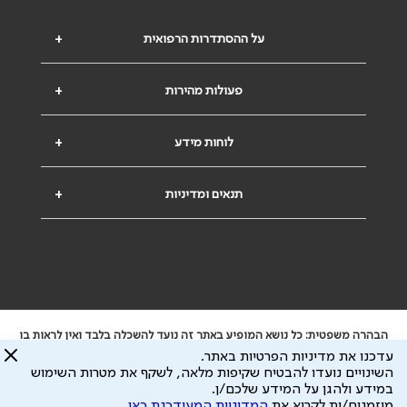
על ההסתדרות הרפואית
+
פעולות מהירות
+
לוחות מידע
+
תנאים ומדיניות
+
הבהרה משפטית: כל נושא המופיע באתר זה נועד להשכלה בלבד ואין לראות בו
ייעוץ רפואי או משפטי. אין הר"י אחראית לתוכן המתפרסם באתר זה ולכל נזק
עדכנו את מדיניות הפרטיות באתר.
שעלול להיגרם.
השינויים נועדו להבטיח שקיפות מלאה, לשקף את מטרות השימוש
ידוע לי שהר"י אוספת ושומרת מידע אישי לצורך מתן השרות וכי חלק ממנו עשוי
במידע ולהגן על המידע שלכם/ן.
להיות מועבר לצדדים שלישיים, הכל בכפוף ל
מדיניות הפרטיות
ול
תנאי השימוש
מוזמנים/ות לקרוא את
המדיניות המעודכנת כאן
.