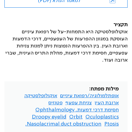
למאמר המלא (PDF)
תקציר
אוקולופלסטיקה היא התמחות-על של רפואת עיניים
העוסקת במגוון ההפרעות של העפעפיים, דרכי הדמעות
וארובת העין. בין ההפרעות הנפוצות ניתן למנות צניחת
עפעפיים, חסימת דרכי דמעות, מחלת התריס העינית, שברי
ארובה ועוד
.
מילות מפתח:
אופתלמולוגיה/רפואת עיניים
אוקולופלסטיקה
ארובת העין
צניחת עפעף
פטוזיס
חסימת דרכי דמעות. Ophthalmology
Droopy eyelid
Orbit
Oculoplastics
Nasolacrimal duct obstruction.
Ptosis