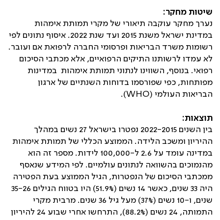
שיטות מחקר:
נערך מחקר עוקבה תיאורי של מקרי תמותת אימהות
במדינת ישראל משנת 2015 ועד שנת 2022. איסוף נתונים לפי
רשומות משרד הבריאות ופרסומי החברה לרפואת אם ועובר.
לא עמדו לרשותנו התיקים הרפואיים, אלא מכתבי הסיכום
רפואי. בנוסף, השווינו לנתוני תמותת אימהות במדינות
מפותחות, כפי שפורסמו בדוחות השנתיים של ארגון
הבריאות העולמי (
WHO
).
תוצאות:
בין השנים 2022-2015 נפטרו בישראל
27
נשים במהלך
ההיריון ומשכב הלידה. הממוצע הכללי של תמותת אימהות
במדינה עומד על 2.6 ל-100,000 לידות. מספר זה הוא
מהנמוכים בהשוואה לנתונים עולמיים. לפי המידע שנאסף
ממכתבי הסיכום של הנפטרות, הגיל הממוצע בעת הפטירה
היה 33 שנים, כאשר 14 נשים (51.9%) היו בטווח הגילים 35-26
שנים, ו-10 נשים (37%) מעל גיל 36 שנים. מרבית מקרי
התמותה, 24 נשים (88.2%), התרחשו אחרי שבוע 24 להיריון