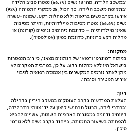
ובמשכב הלידה, מהן 18 נשים (66.7%) נפטרו סביב הלידה
ובתקופת משכב הלידה. סך הכול, 25 ממקרי התמותה (92%)
אירעו בקרב נשים בריאות וללא מחלות רקע. שמונה-עשרה
נשים (66.6%) נפטרו מסיבות מיילדותיות, והיתר מסיבות
שאינן מיילדותיות – כדוגמת זיהומים נגיפיים (קורונה) או
מחלות רקע כרוניות, כדוגמת כפיון (אפילפסיה).
מסקנות:
בניתוח דמוגרפי ורפואי של הנתונים מצאנו, כי רוב הנפטרות
בישראל היו ללא מחלות רקע. על כן, במרבית המקרים לא
ניתן לאתר גורמים המקשרים בין אנמנזה רפואית לניבוי
אירוע הפטירה וסיבתו.
דיון:
העלאת המודעות בקרב העוסקים במעקב היריון בקהילה
ובחדרי לידה, תרגול תרחישי קיצון על ידי צוותי חדר לידה,
דיווחים ודיונים במסגרות הארציות השונות, עשויים להביא
להפחתה בשיעור התמותה, בייחוד בקרב נשים ללא גורמי
סיכון.