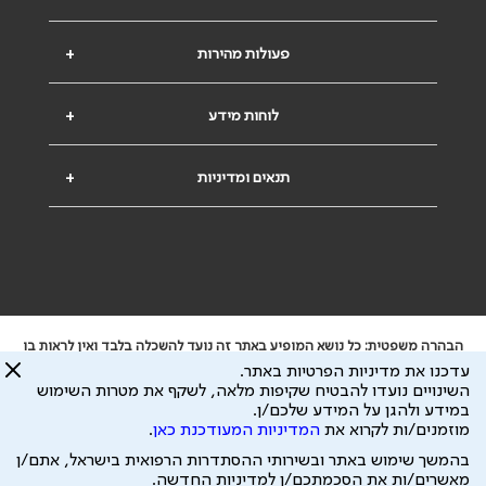
פעולות מהירות
+
לוחות מידע
+
תנאים ומדיניות
+
הבהרה משפטית: כל נושא המופיע באתר זה נועד להשכלה בלבד ואין לראות בו
ייעוץ רפואי או משפטי. אין הר"י אחראית לתוכן המתפרסם באתר זה ולכל נזק
עדכנו את מדיניות הפרטיות באתר.
שעלול להיגרם.
השינויים נועדו להבטיח שקיפות מלאה, לשקף את מטרות השימוש
ידוע לי שהר"י אוספת ושומרת מידע אישי לצורך מתן השרות וכי חלק ממנו עשוי
במידע ולהגן על המידע שלכם/ן.
להיות מועבר לצדדים שלישיים, הכל בכפוף ל
מדיניות הפרטיות
ול
תנאי השימוש
מוזמנים/ות לקרוא את
המדיניות המעודכנת כאן
.
כל הזכויות על המידע באתר שייכות להסתדרות הרפואית בישראל.
בהמשך שימוש באתר ובשירותי ההסתדרות הרפואית בישראל, אתם/ן
פיתוח ע"י
עיצוב ע"י
מאשרים/ות את הסכמתכם/ן למדיניות החדשה.