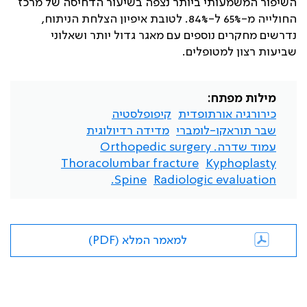
השיפור המשמעותי ביותר נצפה בשיעור הדחיסה של מרכז
החולייה מ-65% ל-84%. לטובת איפיון הצלחת הניתוח,
נדרשים מחקרים נוספים עם מאגר גדול יותר ושאלוני
שביעות רצון למטופלים.
מילות מפתח:
כירורגיה אורתופדית
קיפופלסטיה
שבר תוראקו-לומברי
מדידה רדיולוגית
עמוד שדרה. Orthopedic surgery
Thoracolumbar fracture
Kyphoplasty
Spine.
Radiologic evaluation
למאמר המלא (PDF)