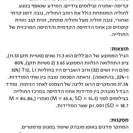
קדימה-אחורה וצילומים צידיים. המידע שנאסף בנוגע
לחוליה המנותחת כולל את רוחב החוליה, גובה דופן קדמי
ואחורי, גובה חוליה מעל וחוליה מתחת, זווית קוב וזווית
קיפוזיס וכן אחוז הדחיסה הקדמית והדחיסה המרכזית של
החולייה.
תוצאות:
הגיל הממוצע של הנכללים הוא 71.3 שנים (סטיית תקן 11.53),
ציון התחלואה הנלוות הממוצע 3.65 (2 סטיות תקן), 80%
מהם היו נשים (32) ורוב השברים היו בחוליות
T12, L1
(32%
ו-22%, בהתאמה). נראתה הסכמה טובה בין שתי המודדות.
37.5% מהמקרים הראו זליגה של הצמנט לאחר הניתוח. נמדד
הבדל מובהק בין מדידות אחוז הדחיסה במרכז החולייה
בצילומים לפני
(M = 65.6, SD = 14.5)
ואחרי
(M = 84.86,
SD = 18.7)
p<.001
שאר המדידות.
מסקנות:
המחקר מדגים באופן מובהק שיפור במגוון פרמטרים.