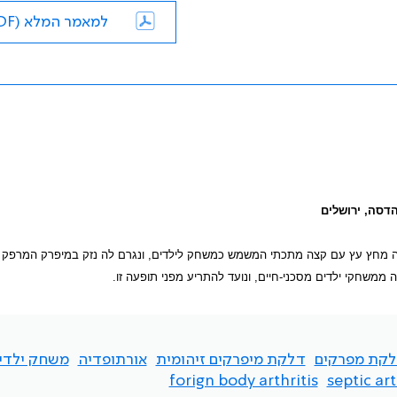
למאמר המלא (PDF)
הדסה, ירושלים
ל סיבוך קשה, מישני למשחקי ילדים. ילדה בת 13 שנה נפגעה מחץ עץ עם קצה מתכתי המשמש כמשחק לילדים, ונגרם לה נזק במיפרק ה
אה ממשחקי ילדים מסכני-חיים, ונועד להתריע מפני תופעה זו.
קת מפרקים
דלקת מיפרקים זיהומית
אורתופדיה
משחק ילדי
forign body arthritis
septic art