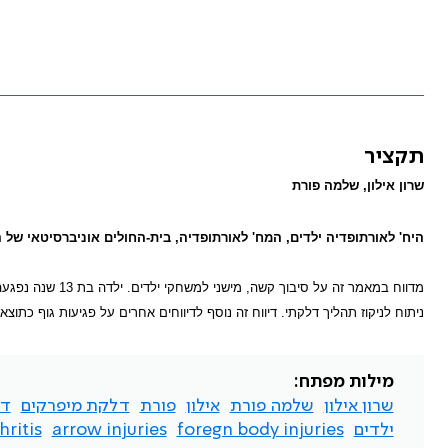
תקציר
שרון אילון, שלמה פורת
היח' לאורתופדיה ילדים, המח' לאורתופדיה, בית-החולים אוניברסיטאי של 
מדווח במאמר זה ע
ניתוח לניקוז תהליך דלקתי. דיווח זה נוסף לדיווחים אחרים על פגיעות גוף כתוצ
מילות מפתח:
שרון אילון
שלמה פורת
אילון
פורת
דלקת מיפרקים
דל
ילדים
foregn body injuries
arrow injuries
hritis