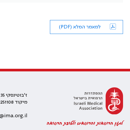
למאמר המלא (PDF)
ז'בוטינסקי 35 רמת גן, בניין התאומים 2
מיקוד 5251108
@ima.org.il
למען הרופאות והרופאים ולטובת הרפואה