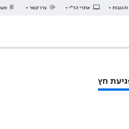
 והטבות
אתרי הר"י
צרו קשר
פעו
גיעת חץ