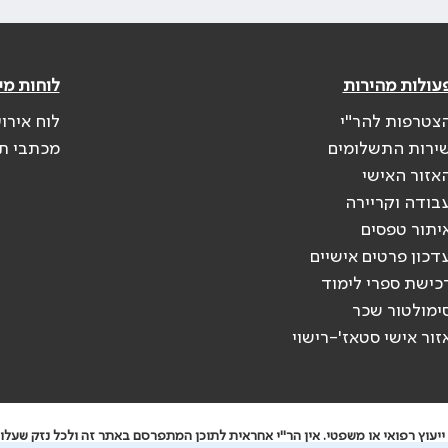
עולות מהירות
לוחות מי
צטרפות להר"י
לוח אירו
ירות התשלומים
מכתבי ת
אזור האישי
בודה וקריירה
יתור טפסים
דכון פרטים אישיים
כישת ספרי לימוד
ימולטור שכר
זור אישי סטאז'-רישוי
יעוץ רפואי או משפטי. אין הר"י אחראית לתוכן המתפרסם באתר זה ולכל נזק שעלול