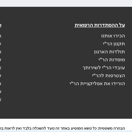
על ההסתדרות הרפואית
פ
הכירו אותנו
ה
תקנון הר"י
ש
תולדות הארגון
ה
מוסדות הר"י
ע
עובדי הר"י לשירותך
א
הצטרפות להר"י
ע
הורידו את אפליקציית הר"י
ר
ס
א
הבהרה משפטית: כל נושא המופיע באתר זה נועד להשכלה בלבד ואין לראות בו י