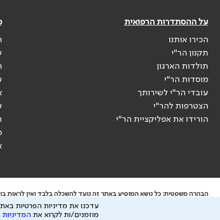
על ההסתדרות הרפואית
פ
הכירו אותנו
ה
תקנון הר"י
ש
תולדות הארגון
ה
מוסדות הר"י
ע
עובדי הר"י לשירותך
א
הצטרפות להר"י
ע
הורידו את אפליקציית הר"י
ר
ס
א
הבהרה משפטית: כל נושא המופיע באתר זה נועד להשכלה בלבד ואין לראות בו י
עדכנו את מדיניות הפרטיות באתר
ידוע לי שהר"י אוספת ושומרת מידע אישי לצורך מתן השרות וכי חלק ממנו עשוי
מוזמנים/ות לקרוא את
המדיניות 
כל הזכויות על המידע באתר שייכות להסתדרות הרפואית בישראל.