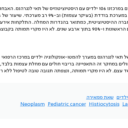
: בין השנים 2020-1996 טופלו במערך להמטו-אונקולוגיה ילדים במרכזנו 106 ילדים עם היסטיוציטוזיס של תאי לנגרהנס. הא
אוששה ב
חולים (19%). שיעור של 70% מההתלקחויות התרחשו בשנתיים הראשונות ו-90% בתוך ארבע שנים. לא היו מקרי תמותה בקב
של תאי לנגרהנס במערך להמטו-אונקולוגיה ילדים במרכז הרפואי
. קבוצת החולים במחקר זה התאפיינה בריבוי חולים עם מחלת עצמות בלבד,
ד עצם. לא היו מקרי תמותה, ונצפתה תגובה טובה לטיפול ללא ר
ילדים
שאת ממאירה
Neoplasm
Pediatric cancer
Histiocytosis
La