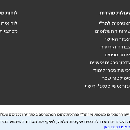
עולות מהירות
לוחות מי
צטרפות להר"י
לוח אירו
ירות התשלומים
מכתבי ת
אזור האישי
בודה וקריירה
יתור טפסים
דכון פרטים אישיים
כישת ספרי לימוד
ימולטור שכר
זור אישי סטאז'-רישוי
יעוץ רפואי או משפטי. אין הר"י אחראית לתוכן המתפרסם באתר זה ולכל נזק שעלול
.
השינויים נועדו להבטיח שקיפות מלאה, לשקף את מטרות השימוש במידע
 להיות מועבר לצדדים שלישיים, הכל בכפוף ל
מדיניות הפרטיות
ול
תנאי השימוש
המעודכנת כאן
.