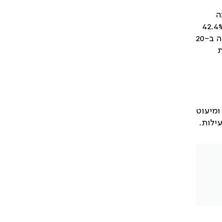
בחנה
ביופסיה מנגע. מיקום המחלה ההתחלתי היה ב-91% במערכת בודדת (בעיקר עצמות) וב-9% רב מערכתי. שיעור של 42.4%
מהילדים נזקקו לכימותרפיה באבחנה לפי הקריטריונים של החברה ההיסטיוציטית, כמתואר בהגדרות המחלה. התלקחות אירעה ב-20
וצת
 ומיעוט
עילות
.