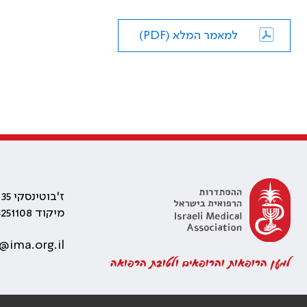
למאמר המלא (PDF)
ז'בוטינסקי 35 רמת גן, בניין התאומים 2
מיקוד 5251108
@ima.org.il
למען הרופאות והרופאים ולטובת הרפואה