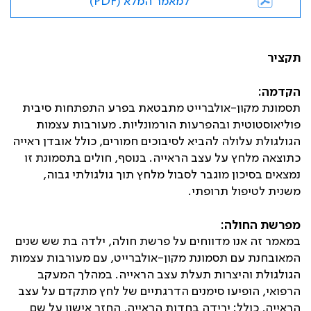
למאמר המלא (PDF)
תקציר
הקדמה:
תסמונת מקון-אולברייט מתבטאת בפרע התפתחות סיבית
פוליאוסטוטית ובהפרעות הורמונליות. מעורבות עצמות
הגולגולת עלולה להביא לסיבוכים חמורים, כולל אובדן ראייה
כתוצאה מלחץ על עצב הראייה. בנוסף, חולים בתסמונת זו
נמצאים בסיכון מוגבר לסבול מלחץ תוך גולגולתי גבוה,
משנית לטיפול תרופתי.
מפרשת החולה:
במאמר זה אנו מדווחים על פרשת חולה, ילדה בת שש שנים
המאובחנת עם תסמונת מקון-אולברייט, עם מעורבות עצמות
הגולגולת והיצרות תעלת עצב הראייה. במהלך המעקב
הרפואי, הופיעו סימנים הדרגתיים של לחץ מתקדם על עצב
הראייה, כולל: ירידה בחדות הראייה, החזר אישון על שם