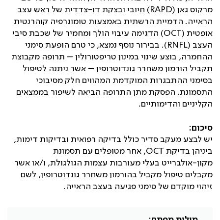
מרקוס גאן (
RAPD
) חיובי ובצקת דו-צדדית של ראש עצב
הראייה. הדמיית הרשתית באמצעות טומוגרפיה קוהרנטית
אופטית (
OCT
) הדגימה עיבוי הולך ומחמיר של שכבת סיבי
העצב (
RNFL
). בבירור נוסף נמצא, כי טרם הופעת סימני
ההחמרה, בוצע שינוי במינון טריפטורולין – תרופה מקבוצת
תקביל הורמון משחרר גונדוטרופין – אשר ניתנה לטיפול
בסימני ההתבגרות המוקדמת המהווים חלק מסיבוכי
התסמונת. הפסקת מתן התרופה הביאה לשיפור בממצאים
הקליניים והדימותיים.
סיכום:
יש לבצע מעקב סדיר כולל בדיקה רפואית ובדיקות דימות,
ביניהן בדיקת
OCT
, אחר מטופלים עם תסמונת
מקון-אולברייט בעלי מעורבות עצמות הגולגולת, ו/או אשר
מקבלים טיפול מקביל בהורמון משחרר גונדוטרופין, לשם
זיהוי מוקדם של סימני פגיעה בעצב הראייה.