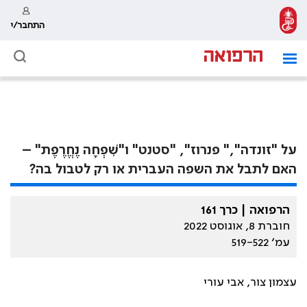
התחבר/י
על "זונדה"," פנרוז", "סטנט" ו"שִׁפְחָה נֶחֱרֶפֶת" –
האם לתבל את השפה העברית או רק לטבול בה?
הרפואה | כרך 161
חוברת 8, אוגוסט 2022
עמ׳ 519-522
עצמון צור, אבי עורי