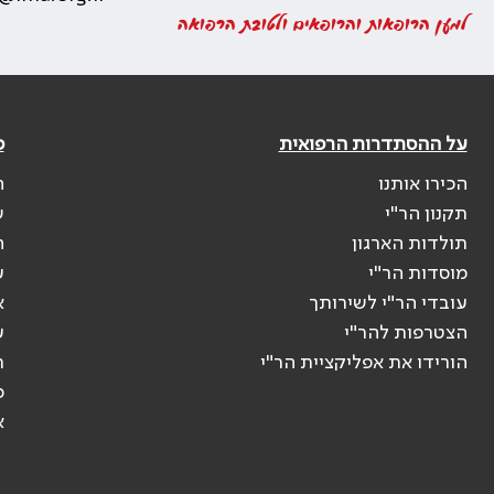
למען הרופאות והרופאים ולטובת הרפואה
על ההסתדרות הרפואית
פ
הכירו אותנו
ה
תקנון הר"י
ש
תולדות הארגון
ה
מוסדות הר"י
ע
עובדי הר"י לשירותך
א
הצטרפות להר"י
ע
הורידו את אפליקציית הר"י
ר
ס
א