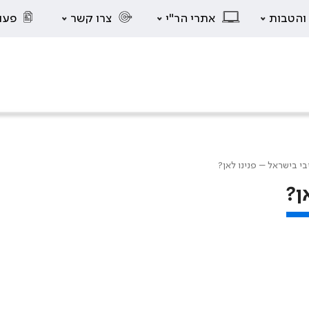
 והטבות
אתרי הר"י
צרו קשר
פעו
י בישראל – פנינו לאן?
ן?