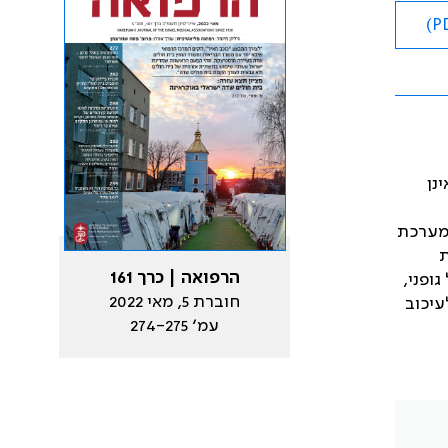
נן
 מערכת
ת
הרפואה | כרך 161
ופני,
חוברת 5, מאי 2022
עיכוב
עמ׳ 274-275