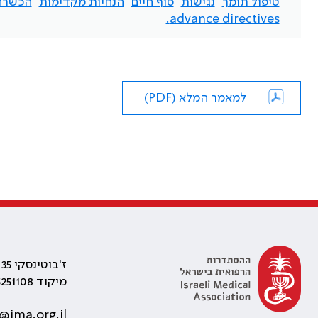
טיפול תומך
נגישות
סוף חיים
הנחיות מקדימות
הכשרה cess
advance directives.
למאמר המלא (PDF)
ז'בוטינסקי 35 רמת גן, בניין התאומים 2
מיקוד 5251108
@ima.org.il