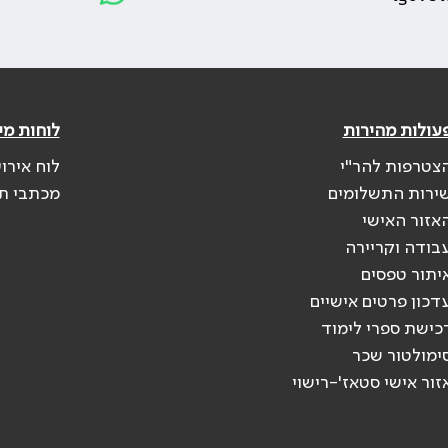
עולות מהירות
לוחות מי
צטרפות להר"י
לוח אירו
ירות התשלומים
מכתבי ת
אזור האישי
בודה וקריירה
יתור טפסים
דכון פרטים אישיים
כישת ספרי לימוד
ימולטור שכר
זור אישי סטאז'-רישוי