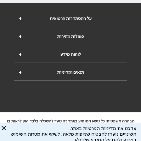
על ההסתדרות הרפואית
+
פעולות מהירות
+
לוחות מידע
+
תנאים ומדיניות
+
הבהרה משפטית: כל נושא המופיע באתר זה נועד להשכלה בלבד ואין לראות בו
ייעוץ רפואי או משפטי. אין הר"י אחראית לתוכן המתפרסם באתר זה ולכל נזק
עדכנו את מדיניות הפרטיות באתר.
שעלול להיגרם.
השינויים נועדו להבטיח שקיפות מלאה, לשקף את מטרות השימוש
ידוע לי שהר"י אוספת ושומרת מידע אישי לצורך מתן השרות וכי חלק ממנו עשוי
במידע ולהגן על המידע שלכם/ן.